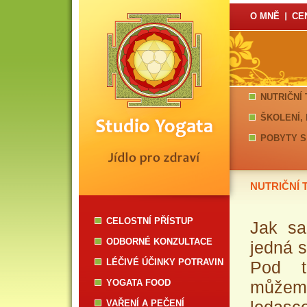
O MNĚ
CE
NUTRIČNÍ
ŠKOLENÍ,
POBYTY S
NUTRIČNÍ 
CELOSTNÍ PŘÍSTUP
Jak sa
ODBORNÉ KONZULTACE
jedná 
LÉČIVÉ ÚČINKY POTRAVIN
Pod t
YOGATA FOOD
může
VAŘENÍ A PEČENÍ