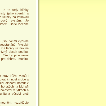
 je to tedy blízký
isty (jako špenát) a
é účinky na látkovou
rvový systém. Je
ětem. Další léčebné
, jsou velmi výživné
vegetariánů. Vysoký
 má léčivý účinek na
nízký obsah sodíku,
i. Ořechy jsou velmi
 pro dobrou imunitu,
e stav kůže, vlasů i
ovat činnost srdce a
ní činnosti hořčík v
 bohatých na Mg) při
bolestmi v lýtkách a
unitu a působí proti
emocnění, nezatěžuje