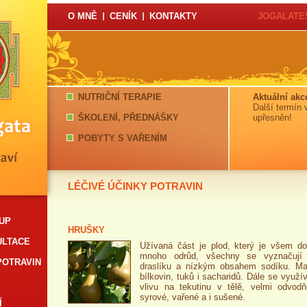
O MNĚ
CENÍK
KONTAKTY
JOGALATES
NUTRIČNÍ TERAPIE
Aktuální akc
Další termín 
ŠKOLENÍ, PŘEDNÁŠKY
upřesněn!
POBYTY S VAŘENÍM
LÉČIVÉ ÚČINKY POTRAVIN
TUP
HRUŠKY
ULTACE
Užívaná část je plod, který je všem do
mnoho odrůd, všechny se vyznačují
POTRAVIN
draslíku a nízkým obsahem sodíku. Ma
bílkovin, tuků i sacharidů. Dále se využ
vlivu na tekutinu v tělě, velmi odvodň
syrové, vařené a i sušené.
Í