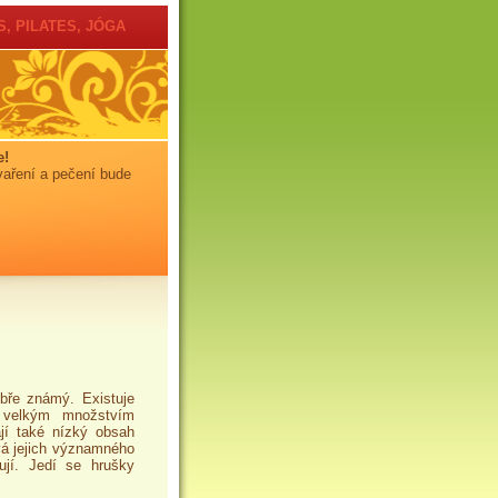
, PILATES, JÓGA
e!
vaření a pečení bude
bře známý. Existuje
 velkým množstvím
jí také nízký obsah
ívá jejich významného
ují. Jedí se hrušky