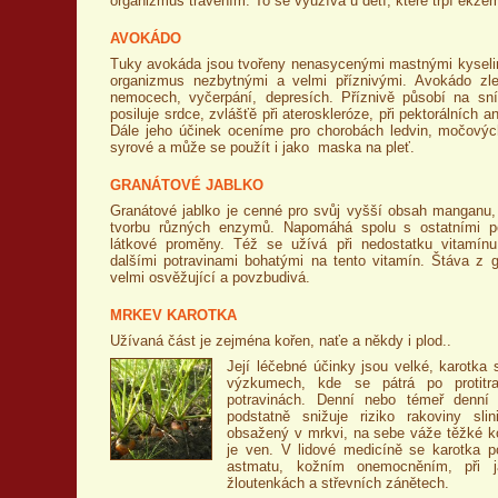
organizmus trávením. To se využívá u dětí, které trpí ekzé
AVOKÁDO
Tuky avokáda jsou tvořeny nenasycenými mastnými kyselin
organizmus nezbytnými a velmi příznivými. Avokádo zl
nemocech, vyčerpání, depresích. Příznivě působí na sní
posiluje srdce, zvlášťě při ateroskleróze, při pektorálních a
Dále jeho účinek oceníme pro chorobách ledvin, močových
syrové a může se použít i jako maska na pleť.
GRANÁTOVÉ JABLKO
Granátové jablko je cenné pro svůj vyšší obsah manganu, k
tvorbu různých enzymů. Napomáhá spolu s ostatními p
látkové proměny. Též se užívá při nedostatku vitamí
dalšími potravinami bohatými na tento vitamín. Štáva z g
velmi osvěžující a povzbudivá.
MRKEV KAROTKA
Užívaná část je zejména kořen, naťe a někdy i plod..
Je
jí léčebné účinky jsou velké, karotka
výzkumech, kde se pátrá po protitra
potravinách. Denní nebo témeř denní
podstatně snižuje riziko rakoviny slin
obsažený v mrkvi, na sebe váže těžké ko
je ven. V lidové medicíně se karotka po
astmatu, kožním onemocněním, při ja
žloutenkách a střevních zánětech.