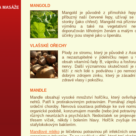
MANGOLD
A MASÁŽE
Mangold je původně z přímořské řepy,
příbuzný naší červené řepy, užívají se l
stonky (jako chřest). Mangold má přízniv
výměnu a také na vegetativní ne
doporučován těhotným ženám a malým d
účinky jsou stejné jako u špenátu.
VLAŠSKÉ OŘECHY
Plody ze stromu, který je původně z Asie
a nezastupitelné v jídelníčku nejen u 
obsah vitamínů řady B, vápníku a fosforu
nervy. Další významnou skutečností je 
těží z nich lidé s podváhou i po nemoc
dobrým zdrojem zinku, který je zásadní
zdravé vlasy i pokožku.
MANDLE
Mandle obsahují vysoké množství hořčíku, který ovlivňuj
nehtů. Patří k protirakovinným potravinám. Pomáhají zlepš
srdeční choroby. Nervová soustava potřebuje ke své normál
organické podobě, konzumujem mandle (nebo jiné potraviny
různých neurózách a psychózách. Nedostatek se projevuje 
třesem víček, někdy i bolením hlavy. Hořčík zvyšuje im
stafylokokovým bakteriím.
Mandlové mléko
je léčebnou potravinou při infekčních on