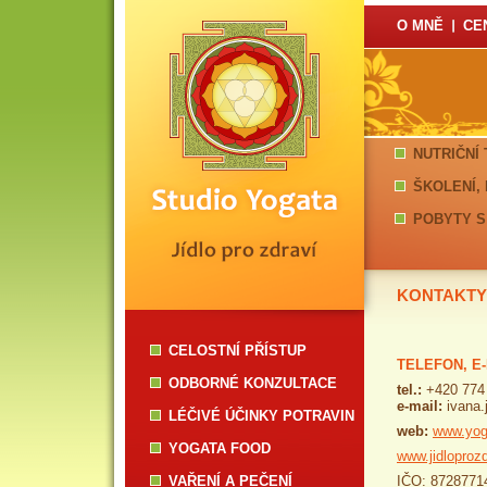
O MNĚ
CE
NUTRIČNÍ
ŠKOLENÍ,
POBYTY S
KONTAKTY
CELOSTNÍ PŘÍSTUP
TELEFON, E
ODBORNÉ KONZULTACE
tel.:
+420 774
e-mail:
ivana.
LÉČIVÉ ÚČINKY POTRAVIN
web:
www.yog
YOGATA FOOD
www.jidloprozd
VAŘENÍ A PEČENÍ
IČO: 87287714